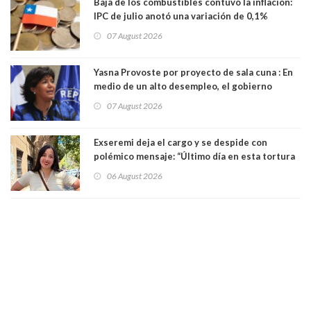
Baja de los combustibles contuvo la inflación:
IPC de julio anotó una variación de 0,1%
07 August 2026
Yasna Provoste por proyecto de sala cuna : En
medio de un alto desempleo, el gobierno
insiste en debilitar el Seguro de Cesantía
07 August 2026
Exseremi deja el cargo y se despide con
polémico mensaje: “Último día en esta tortura
llamada ser seremi de Kast”
06 August 2026