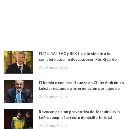
FUT o RAI, SAC y REX ?; de lo simple a lo
complejo para no desaparecer. Por Ricardo
Rincón. Abogado
06 August 2026
El hombre con más riqueza en Chile: Andrónico
Luksic responde a interpelación por pago de
contribuciones: “Voy a seguir pagando hasta el
06 August 2026
día que me muera”
Revocan prisión preventiva de Joaquín Lavín
León: cumplirá arresto domiciliario total
06 August 2026