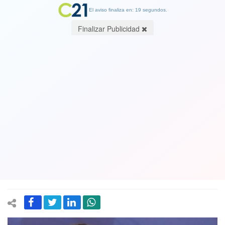
El aviso finaliza en: 19 segundos.
Finalizar Publicidad
Contralorìa revela nuevas
irregularidades en ventiladores
abandonados y defectuosos en el
MINSAL cuando el subsecretario era
Arturo Zuñiga (UDI)
24 November 2021