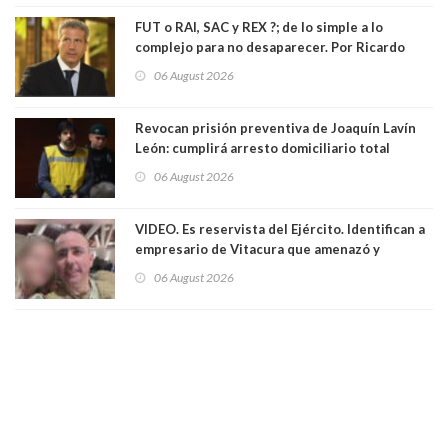
FUT o RAI, SAC y REX ?; de lo simple a lo
complejo para no desaparecer. Por Ricardo
Rincón. Abogado
06 August 2026
Revocan prisión preventiva de Joaquín Lavín
León: cumplirá arresto domiciliario total
06 August 2026
VIDEO. Es reservista del Ejército. Identifican a
empresario de Vitacura que amenazó y
secuestró por una hora a 7 niños que jugaban
06 August 2026
al "ring raja". Se trata de Andrés Arrieta y la
empresa donde era gerente lo suspendió