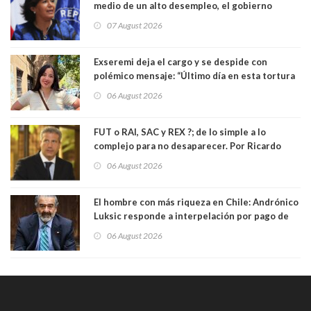
medio de un alto desempleo, el gobierno
insiste en debilitar el Seguro de Cesantía
07 August 2026
Exseremi deja el cargo y se despide con
polémico mensaje: “Último día en esta tortura
llamada ser seremi de Kast”
06 August 2026
FUT o RAI, SAC y REX ?; de lo simple a lo
complejo para no desaparecer. Por Ricardo
Rincón. Abogado
06 August 2026
El hombre con más riqueza en Chile: Andrónico
Luksic responde a interpelación por pago de
contribuciones: “Voy a seguir pagando hasta el
06 August 2026
día que me muera”