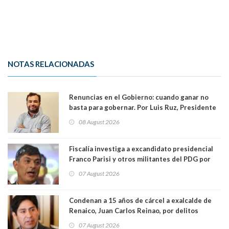
NOTAS RELACIONADAS
Renuncias en el Gobierno: cuando ganar no
basta para gobernar. Por Luis Ruz, Presidente
Centro Democracia y Comunidad (CDC)
08 August 2026
Fiscalía investiga a excandidato presidencial
Franco Parisi y otros militantes del PDG por
presunto lavado de activos y fraude
07 August 2026
Condenan a 15 años de cárcel a exalcalde de
Renaico, Juan Carlos Reinao, por delitos
sexuales y aborto
07 August 2026