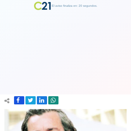
El aviso finaliza en: 19 segundos.
Finalizar Publicidad
Corte de Apelaciones confirmó
suspensión condicional de la causa
contra SQM
14 February 2018