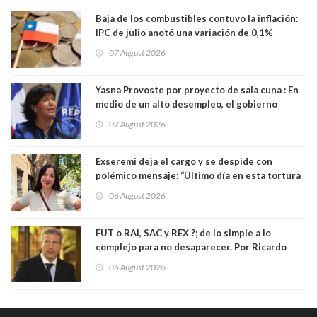
Baja de los combustibles contuvo la inflación:
IPC de julio anotó una variación de 0,1%
07 August 2026
Yasna Provoste por proyecto de sala cuna : En
medio de un alto desempleo, el gobierno
insiste en debilitar el Seguro de Cesantía
07 August 2026
Exseremi deja el cargo y se despide con
polémico mensaje: “Último día en esta tortura
llamada ser seremi de Kast”
06 August 2026
FUT o RAI, SAC y REX ?; de lo simple a lo
complejo para no desaparecer. Por Ricardo
Rincón. Abogado
06 August 2026