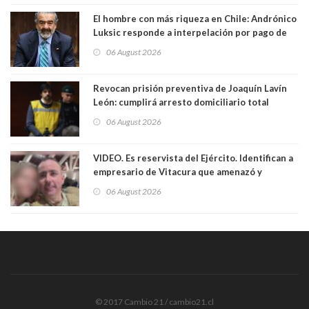
El hombre con más riqueza en Chile: Andrónico
Luksic responde a interpelación por pago de
contribuciones: “Voy a seguir pagando hasta el
06 August 2026
día que me muera”
Revocan prisión preventiva de Joaquín Lavín
León: cumplirá arresto domiciliario total
06 August 2026
VIDEO. Es reservista del Ejército. Identifican a
empresario de Vitacura que amenazó y
secuestró por una hora a 7 niños que jugaban
06 August 2026
al "ring raja". Se trata de Andrés Arrieta y la
empresa donde era gerente lo suspendió
© 2017 Cambio 21 / cambio21.cl