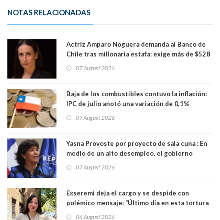
NOTAS RELACIONADAS
Actriz Amparo Noguera demanda al Banco de
Chile tras millonaria estafa: exige más de $528
millones
07 August 2026
Baja de los combustibles contuvo la inflación:
IPC de julio anotó una variación de 0,1%
07 August 2026
Yasna Provoste por proyecto de sala cuna : En
medio de un alto desempleo, el gobierno
insiste en debilitar el Seguro de Cesantía
07 August 2026
Exseremi deja el cargo y se despide con
polémico mensaje: “Último día en esta tortura
llamada ser seremi de Kast”
06 August 2026