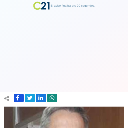
El aviso finaliza en: 19 segundos.
Finalizar Publicidad
Corte de Apelaciones confirma a Juan
Manuel Zolezzi como rector de la
Universidad de Santiago
10 July 2019