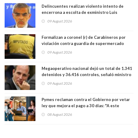
Delincuentes realizan violento intento de
encerrona a escolta de exministro Luis
Cordero en Vitacura. Persecución terminó en
09 August 2026
Lo Espejo
Formalizan a coronel (r) de Carabineros por
violación contra guardia de supermercado
09 August 2026
Megaoperativo nacional dejó un total de 1.341
detenidos y 36.416 controles, señaló ministro
de Seguridad
09 August 2026
Pymes reclaman contra el Gobierno por vetar
ley que mejora el pago a 30 días: "A este
gobierno no le interesan las pequeñas y
08 August 2026
medianas empresas"