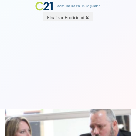
El aviso finaliza en: 19 segundos.
Finalizar Publicidad
Corte de Apelaciones de Rancagua
acogió sobreseimiento de Dávalos
02 January 2018