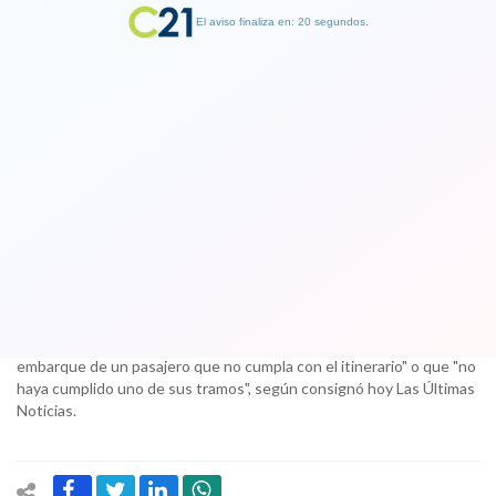
El aviso finaliza en: 19 segundos.
Finalizar Publicidad
Corte declara ilegal cláusula en vuelos
nacionales de ida y vuelta tras caso de
pasajero de Latam
21 October 2017
Desde la aerolínea aludieron a la cláusula 10 que permite "negar
embarque de un pasajero que no cumpla con el itinerario" o que "no
haya cumplido uno de sus tramos", según consignó hoy Las Últimas
Noticias.