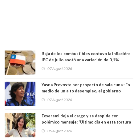
Baja de los combustibles contuvo la inflación:
IPC de julio anotó una variación de 0,1%
07 August 2026
Yasna Provoste por proyecto de sala cuna : En
medio de un alto desempleo, el gobierno
insiste en debilitar el Seguro de Cesantía
07 August 2026
Exseremi deja el cargo y se despide con
polémico mensaje: “Último día en esta tortura
llamada ser seremi de Kast”
06 August 2026