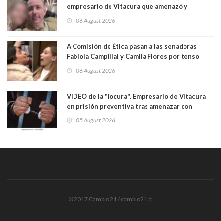
empresario de Vitacura que amenazó y
secuestró por una hora a 7 niños que jugaban
06 August 2026
al "ring raja". Se trata de Andrés Arrieta y la
empresa donde era gerente lo suspendió
A Comisión de Ética pasan a las senadoras
Fabiola Campillai y Camila Flores por tenso
enfrentamiento entre ambas parlamentarias
06 August 2026
VIDEO de la "locura". Empresario de Vitacura
en prisión preventiva tras amenazar con
pistola a siete niños que jugaban al "ring raja".
05 August 2026
Los persiguió en potente camioneta
© 2017 Cambio 21 / cambio21.cl