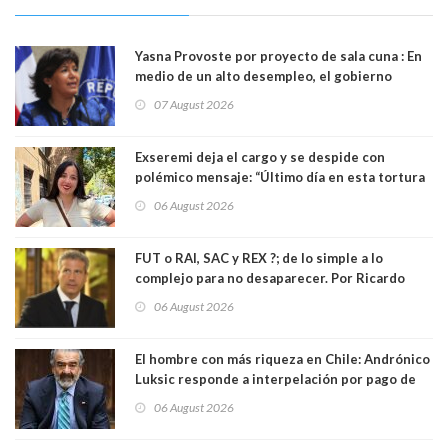
Yasna Provoste por proyecto de sala cuna : En
medio de un alto desempleo, el gobierno
insiste en debilitar el Seguro de Cesantía
07 August 2026
Exseremi deja el cargo y se despide con
polémico mensaje: “Último día en esta tortura
llamada ser seremi de Kast”
06 August 2026
FUT o RAI, SAC y REX ?; de lo simple a lo
complejo para no desaparecer. Por Ricardo
Rincón. Abogado
06 August 2026
El hombre con más riqueza en Chile: Andrónico
Luksic responde a interpelación por pago de
contribuciones: “Voy a seguir pagando hasta el
06 August 2026
día que me muera”