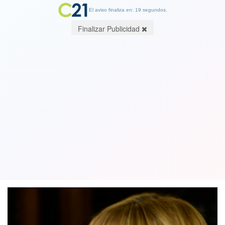
El aviso finaliza en: 19 segundos.
Finalizar Publicidad
Corte Suprema por elección de Fiscal
Nacional: "No hemos sido partícipes
de ninguna derrota"
21 December 2022