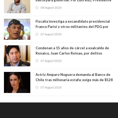
Centro Democracia y Comunidad (CDC)
08 August 2026
Fiscalía investiga a excandidato presidencial
Franco Parisi y otros militantes del PDG por
presunto lavado de activos y fraude
07 August 2026
Condenan a 15 años de cárcel a exalcalde de
Renaico, Juan Carlos Reinao, por delitos
sexuales y aborto
07 August 2026
Actriz Amparo Noguera demanda al Banco de
Chile tras millonaria estafa: exige más de $528
millones
07 August 2026