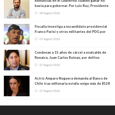
Renuncias en el Gobierno: cuando ganar no
basta para gobernar. Por Luis Ruz, Presidente
Centro Democracia y Comunidad (CDC)
08 August 2026
Fiscalía investiga a excandidato presidencial
Franco Parisi y otros militantes del PDG por
presunto lavado de activos y fraude
07 August 2026
Condenan a 15 años de cárcel a exalcalde de
Renaico, Juan Carlos Reinao, por delitos
sexuales y aborto
07 August 2026
Actriz Amparo Noguera demanda al Banco de
Chile tras millonaria estafa: exige más de $528
millones
07 August 2026