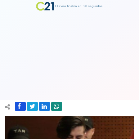
El aviso finaliza en: 19 segundos.
Finalizar Publicidad
Crimen de Fernanda Maciel: Felipe
Rojas fue condenado a presidio
perpetuo calificado
25 April 2023