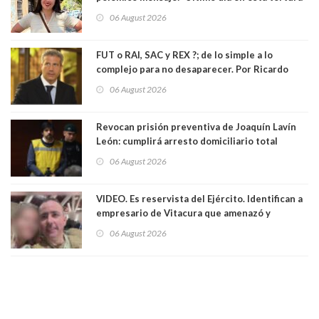
llamada ser seremi de Kast”
06 August 2026
FUT o RAI, SAC y REX ?; de lo simple a lo
complejo para no desaparecer. Por Ricardo
Rincón. Abogado
06 August 2026
Revocan prisión preventiva de Joaquín Lavín
León: cumplirá arresto domiciliario total
06 August 2026
VIDEO. Es reservista del Ejército. Identifican a
empresario de Vitacura que amenazó y
secuestró por una hora a 7 niños que jugaban
06 August 2026
al "ring raja". Se trata de Andrés Arrieta y la
empresa donde era gerente lo suspendió