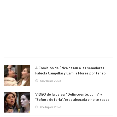
A Comisión de Ética pasan a las senadoras
Fabiola Campillai y Camila Flores por tenso
enfrentamiento entre ambas parlamentarias
06 August 2026
VIDEO de la pelea. “Delincuente, cuma” y
“Señora de feria”,"eres abogada y no te sabes
las leyes": el feo y duro fuego cruzado entre
05 August 2026
senadoras Camila Flores y Fabiola Campillai en
el Senado