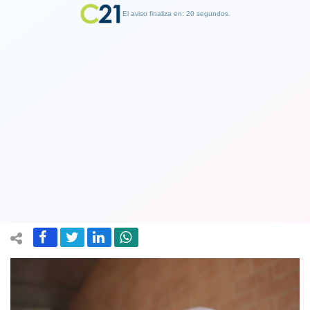
El aviso finaliza en: 19 segundos.
Finalizar Publicidad
Cura Cowley dice que "Juan Barros
cree que con lo que está haciendo se
está santificando"
19 January 2018