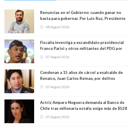
Renuncias en el Gobierno: cuando ganar no
basta para gobernar. Por Luis Ruz, Presidente
Centro Democracia y Comunidad (CDC)
08 August 2026
Fiscalía investiga a excandidato presidencial
Franco Parisi y otros militantes del PDG por
presunto lavado de activos y fraude
07 August 2026
Condenan a 15 años de cárcel a exalcalde de
Renaico, Juan Carlos Reinao, por delitos
sexuales y aborto
07 August 2026
Actriz Amparo Noguera demanda al Banco de
Chile tras millonaria estafa: exige más de $528
millones
07 August 2026