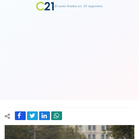
El aviso finaliza en: 19 segundos.
Finalizar Publicidad
CUT reclama sueldos dignos y
estabilidad laboral en marcha para
conmemorar el Día Internacional del
Trabajador
01 May 2019