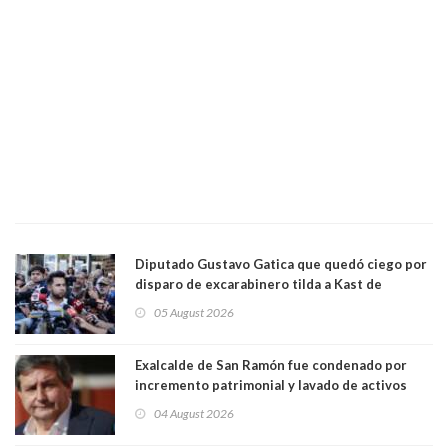
Diputado Gustavo Gatica que quedó ciego por
disparo de excarabinero tilda a Kast de
"activista de ultraderecha" tras celebrar
05 August 2026
absolución del exuniformado. Presidente DC
también criticó al mandatario
Exalcalde de San Ramón fue condenado por
incremento patrimonial y lavado de activos
04 August 2026