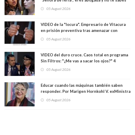
las leyes": el feo y duro fuego cruzado entre
05 August 2026
senadoras Camila Flores y Fabiola Campillai en
el Senado
VIDEO de la "locura". Empresario de Vitacura
en prisión preventiva tras amenazar con
pistola a siete niños que jugaban al "ring raja".
05 August 2026
Los persiguió en potente camioneta
VIDEO del duro cruce. Caos total en programa
Sin Filtros: "¿Me vas a sacar los ojos?" 4
panelistas abandonan set por estar invitado
05 August 2026
excarabinero que dejó ciego a Gustavo Gatica:
Lo trataron de "carnicero Crespo"
Educar cuando las máquinas también saben
responder. Por Marigen Hornkohl V. exMinistra
05 August 2026