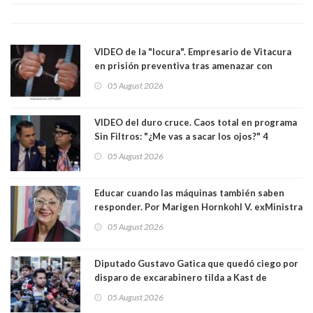
el Senado
VIDEO de la "locura". Empresario de Vitacura
en prisión preventiva tras amenazar con
pistola a siete niños que jugaban al "ring raja".
05 August 2026
Los persiguió en potente camioneta
VIDEO del duro cruce. Caos total en programa
Sin Filtros: "¿Me vas a sacar los ojos?" 4
panelistas abandonan set por estar invitado
05 August 2026
excarabinero que dejó ciego a Gustavo Gatica:
Lo trataron de "carnicero Crespo"
Educar cuando las máquinas también saben
responder. Por Marigen Hornkohl V. exMinistra
05 August 2026
Diputado Gustavo Gatica que quedó ciego por
disparo de excarabinero tilda a Kast de
"activista de ultraderecha" tras celebrar
05 August 2026
absolución del exuniformado. Presidente DC