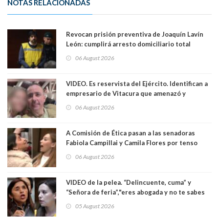
NOTAS RELACIONADAS
Revocan prisión preventiva de Joaquín Lavín
León: cumplirá arresto domiciliario total
06 August 2026
VIDEO. Es reservista del Ejército. Identifican a
empresario de Vitacura que amenazó y
secuestró por una hora a 7 niños que jugaban
06 August 2026
al "ring raja". Se trata de Andrés Arrieta y la
empresa donde era gerente lo suspendió
A Comisión de Ética pasan a las senadoras
Fabiola Campillai y Camila Flores por tenso
enfrentamiento entre ambas parlamentarias
06 August 2026
VIDEO de la pelea. “Delincuente, cuma” y
“Señora de feria”,"eres abogada y no te sabes
las leyes": el feo y duro fuego cruzado entre
05 August 2026
senadoras Camila Flores y Fabiola Campillai en