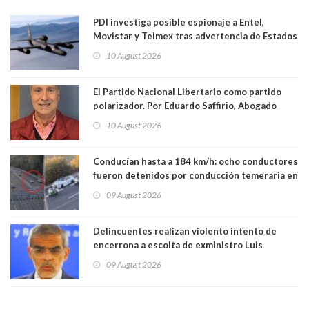
PDI investiga posible espionaje a Entel,
Movistar y Telmex tras advertencia de Estados
Unidos
10 August 2026
El Partido Nacional Libertario como partido
polarizador. Por Eduardo Saffirio, Abogado
10 August 2026
Conducían hasta a 184 km/h: ocho conductores
fueron detenidos por conducción temeraria en
la comuna de Vitacura
09 August 2026
Delincuentes realizan violento intento de
encerrona a escolta de exministro Luis
Cordero en Vitacura. Persecución terminó en
09 August 2026
Lo Espejo