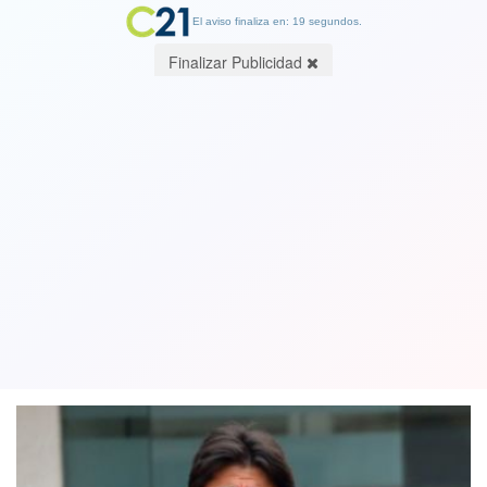
El aviso finaliza en: 19 segundos.
Finalizar Publicidad
Daniel Jadue y el TPP11: “Lo que
suceda con él será de exclusiva
responsabilidad del presidente Boric”
28 September 2022