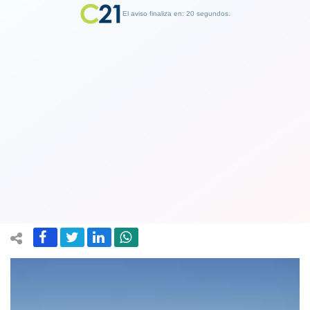
El aviso finaliza en: 19 segundos.
Finalizar Publicidad
Declaran preemergencia ambiental en
la región Metropolitana para este
domingo
30 June 2024