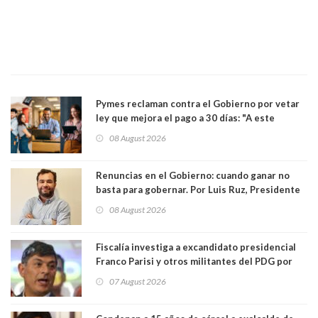
Pymes reclaman contra el Gobierno por vetar
ley que mejora el pago a 30 días: "A este
gobierno no le interesan las pequeñas y
08 August 2026
medianas empresas"
Renuncias en el Gobierno: cuando ganar no
basta para gobernar. Por Luis Ruz, Presidente
Centro Democracia y Comunidad (CDC)
08 August 2026
Fiscalía investiga a excandidato presidencial
Franco Parisi y otros militantes del PDG por
presunto lavado de activos y fraude
07 August 2026