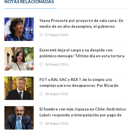
NOTAS RELACIONADAS
Yasna Provoste por proyecto de sala cuna : En
medio de un alto desempleo, el gobierno
insiste en debilitar el Seguro de Cesantía
07 August 2026
Exseremi deja el cargo y se despide con
polémico mensaje: “Último día en esta tortura
llamada ser seremi de Kast”
06 August 2026
FUT o RAI, SAC y REX ?; de lo simple a lo
complejo para no desaparecer. Por Ricardo
Rincón. Abogado
06 August 2026
El hombre con más riqueza en Chile: Andrónico
Luksic responde a interpelación por pago de
contribuciones: “Voy a seguir pagando hasta el
06 August 2026
día que me muera”