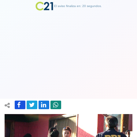
El aviso finaliza en: 19 segundos.
Finalizar Publicidad
Delincuentes asaltan una casa en Las
Condes: amarran a sus habitantes y
roban especies
02 April 2019