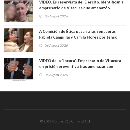
VIDEO. Es reservista del Ejército. Identifican a
empresario de Vitacura que amenazó y
secuestró por una hora a 7 niños que jugaban
06 August 2026
al "ring raja". Se trata de Andrés Arrieta y la
empresa donde era gerente lo suspendió
A Comisión de Ética pasan a las senadoras
Fabiola Campillai y Camila Flores por tenso
enfrentamiento entre ambas parlamentarias
06 August 2026
VIDEO de la "locura". Empresario de Vitacura
en prisión preventiva tras amenazar con
pistola a siete niños que jugaban al "ring raja".
05 August 2026
Los persiguió en potente camioneta
© 2017 Cambio 21 / cambio21.cl