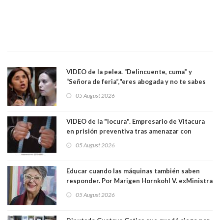
VIDEO de la pelea. “Delincuente, cuma” y
“Señora de feria”,"eres abogada y no te sabes
las leyes": el feo y duro fuego cruzado entre
05 August 2026
senadoras Camila Flores y Fabiola Campillai en
el Senado
VIDEO de la "locura". Empresario de Vitacura
en prisión preventiva tras amenazar con
pistola a siete niños que jugaban al "ring raja".
05 August 2026
Los persiguió en potente camioneta
Educar cuando las máquinas también saben
responder. Por Marigen Hornkohl V. exMinistra
05 August 2026