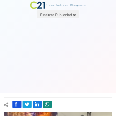
El aviso finaliza en: 19 segundos.
Finalizar Publicidad
Delincuentes con uniforme escolar:
Detenidos por hacer bajar
violentamente al chófer y pasajeros e
incendiar bus son alumnos del Liceo
de Aplicación y del Barros Borgoño
09 September 2023