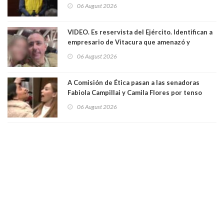
06 August 2026
VIDEO. Es reservista del Ejército. Identifican a
empresario de Vitacura que amenazó y
secuestró por una hora a 7 niños que jugaban
06 August 2026
al "ring raja". Se trata de Andrés Arrieta y la
empresa donde era gerente lo suspendió
A Comisión de Ética pasan a las senadoras
Fabiola Campillai y Camila Flores por tenso
enfrentamiento entre ambas parlamentarias
06 August 2026