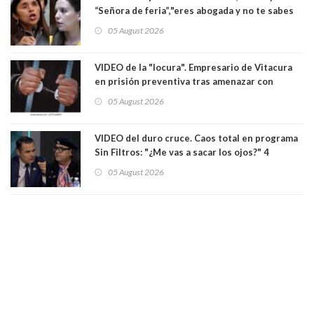
“Señora de feria”,"eres abogada y no te sabes
las leyes": el feo y duro fuego cruzado entre
05 August 2026
senadoras Camila Flores y Fabiola Campillai en
el Senado
VIDEO de la "locura". Empresario de Vitacura
en prisión preventiva tras amenazar con
pistola a siete niños que jugaban al "ring raja".
05 August 2026
Los persiguió en potente camioneta
VIDEO del duro cruce. Caos total en programa
Sin Filtros: "¿Me vas a sacar los ojos?" 4
panelistas abandonan set por estar invitado
05 August 2026
excarabinero que dejó ciego a Gustavo Gatica:
Lo trataron de "carnicero Crespo"