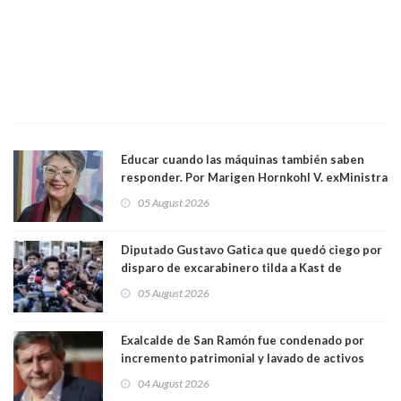
Educar cuando las máquinas también saben
responder. Por Marigen Hornkohl V. exMinistra
05 August 2026
Diputado Gustavo Gatica que quedó ciego por
disparo de excarabinero tilda a Kast de
"activista de ultraderecha" tras celebrar
05 August 2026
absolución del exuniformado. Presidente DC
también criticó al mandatario
Exalcalde de San Ramón fue condenado por
incremento patrimonial y lavado de activos
04 August 2026