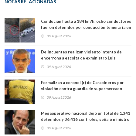
NOTAS RELACIONADAS
Conducían hasta a 184 km/h: ocho conductores
fueron detenidos por conducción temeraria en
la comuna de Vitacura
09 August 2026
Delincuentes realizan violento intento de
encerrona a escolta de exministro Luis
Cordero en Vitacura. Persecución terminó en
09 August 2026
Lo Espejo
Formalizan a coronel (r) de Carabineros por
violación contra guardia de supermercado
09 August 2026
Megaoperativo nacional dejó un total de 1.341
detenidos y 36.416 controles, señaló ministro
de Seguridad
09 August 2026