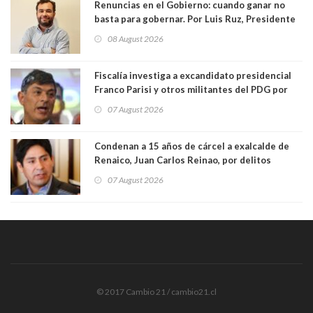
Renuncias en el Gobierno: cuando ganar no
basta para gobernar. Por Luis Ruz, Presidente
Centro Democracia y Comunidad (CDC)
08 August 2026
Fiscalía investiga a excandidato presidencial
Franco Parisi y otros militantes del PDG por
presunto lavado de activos y fraude
07 August 2026
Condenan a 15 años de cárcel a exalcalde de
Renaico, Juan Carlos Reinao, por delitos
sexuales y aborto
07 August 2026
© 2017 Cambio 21 / cambio21.cl