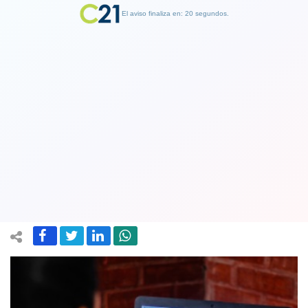
El aviso finaliza en: 19 segundos.
Finalizar Publicidad
Desde el 1 de enero la retención de
boletas de honorarios subirá a 12,25
por ciento
29 December 2021