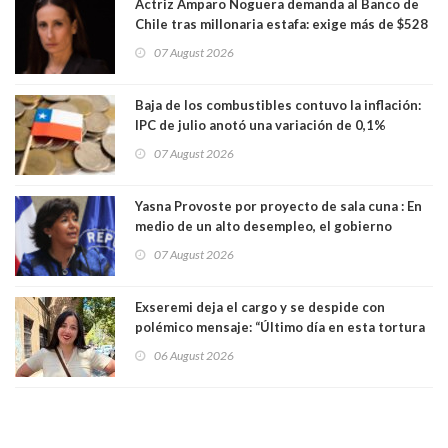
Actriz Amparo Noguera demanda al Banco de
Chile tras millonaria estafa: exige más de $528
millones
07 August 2026
Baja de los combustibles contuvo la inflación:
IPC de julio anotó una variación de 0,1%
07 August 2026
Yasna Provoste por proyecto de sala cuna : En
medio de un alto desempleo, el gobierno
insiste en debilitar el Seguro de Cesantía
07 August 2026
Exseremi deja el cargo y se despide con
polémico mensaje: “Último día en esta tortura
llamada ser seremi de Kast”
06 August 2026