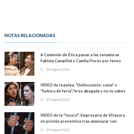
NOTAS RELACIONADAS
A Comisión de Ética pasan a las senadoras
Fabiola Campillai y Camila Flores por tenso
enfrentamiento entre ambas parlamentarias
06 August 2026
VIDEO de la pelea. “Delincuente, cuma” y
“Señora de feria”,"eres abogada y no te sabes
las leyes": el feo y duro fuego cruzado entre
05 August 2026
senadoras Camila Flores y Fabiola Campillai en
el Senado
VIDEO de la "locura". Empresario de Vitacura
en prisión preventiva tras amenazar con
pistola a siete niños que jugaban al "ring raja".
05 August 2026
Los persiguió en potente camioneta