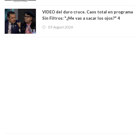
VIDEO del duro cruce. Caos total en programa
Sin Filtros: "¿Me vas a sacar los ojos?" 4
panelistas abandonan set por estar invitado
05 August 2026
excarabinero que dejó ciego a Gustavo Gatica:
Lo trataron de "carnicero Crespo"