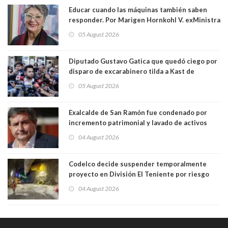
Educar cuando las máquinas también saben
responder. Por Marigen Hornkohl V. exMinistra
05 August 2026
Diputado Gustavo Gatica que quedó ciego por
disparo de excarabinero tilda a Kast de
"activista de ultraderecha" tras celebrar
05 August 2026
absolución del exuniformado. Presidente DC
también criticó al mandatario
Exalcalde de San Ramón fue condenado por
incremento patrimonial y lavado de activos
04 August 2026
Codelco decide suspender temporalmente
proyecto en División El Teniente por riesgo
sísmico emergente:
04 August 2026