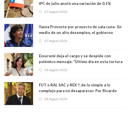
IPC de julio anotó una variación de 0,1%
07 August 2026
Yasna Provoste por proyecto de sala cuna : En
medio de un alto desempleo, el gobierno
insiste en debilitar el Seguro de Cesantía
07 August 2026
Exseremi deja el cargo y se despide con
polémico mensaje: “Último día en esta tortura
llamada ser seremi de Kast”
06 August 2026
FUT o RAI, SAC y REX ?; de lo simple a lo
complejo para no desaparecer. Por Ricardo
Rincón. Abogado
06 August 2026