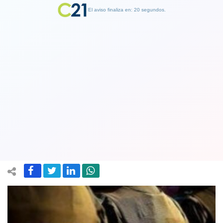
El aviso finaliza en: 19 segundos.
Finalizar Publicidad
Detienen y dan de baja a ocho
carabineros por delitos en controles
policiales en Atacama
05 June 2026