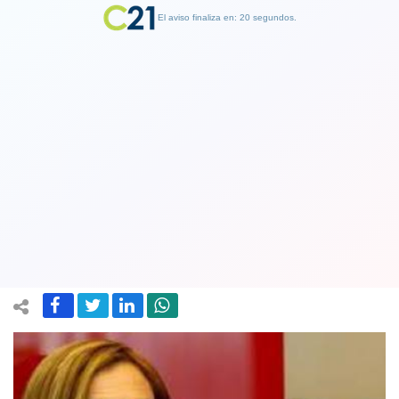
El aviso finaliza en: 19 segundos.
Finalizar Publicidad
Diputada Pamela Jiles indignada con el
ministro de Hacienda: "Me tiene
podrida, me tiene chata"
28 October 2020