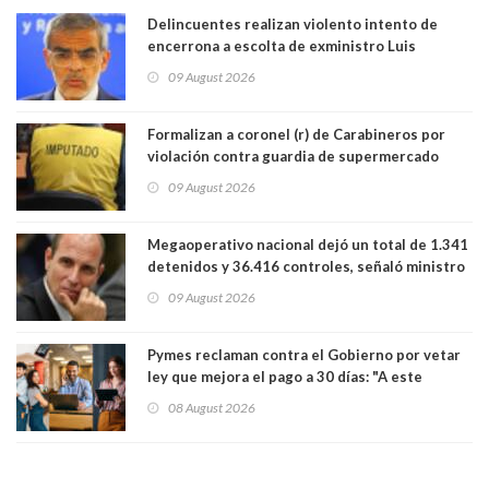
Delincuentes realizan violento intento de
encerrona a escolta de exministro Luis
Cordero en Vitacura. Persecución terminó en
09 August 2026
Lo Espejo
Formalizan a coronel (r) de Carabineros por
violación contra guardia de supermercado
09 August 2026
Megaoperativo nacional dejó un total de 1.341
detenidos y 36.416 controles, señaló ministro
de Seguridad
09 August 2026
Pymes reclaman contra el Gobierno por vetar
ley que mejora el pago a 30 días: "A este
gobierno no le interesan las pequeñas y
08 August 2026
medianas empresas"