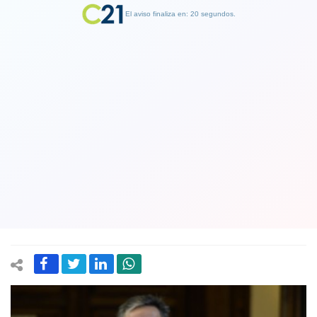
El aviso finaliza en: 19 segundos.
Finalizar Publicidad
Diputado Durán (RN) dice que no
conocía el origen del dinero que le
entregaba su padre el obispo
evangélico
30 April 2019