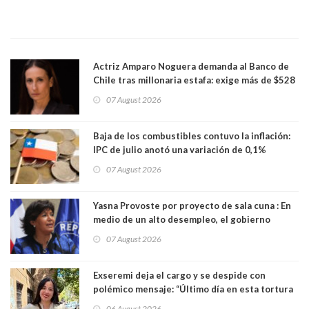
Actriz Amparo Noguera demanda al Banco de
Chile tras millonaria estafa: exige más de $528
millones
07 August 2026
Baja de los combustibles contuvo la inflación:
IPC de julio anotó una variación de 0,1%
07 August 2026
Yasna Provoste por proyecto de sala cuna : En
medio de un alto desempleo, el gobierno
insiste en debilitar el Seguro de Cesantía
07 August 2026
Exseremi deja el cargo y se despide con
polémico mensaje: “Último día en esta tortura
llamada ser seremi de Kast”
06 August 2026