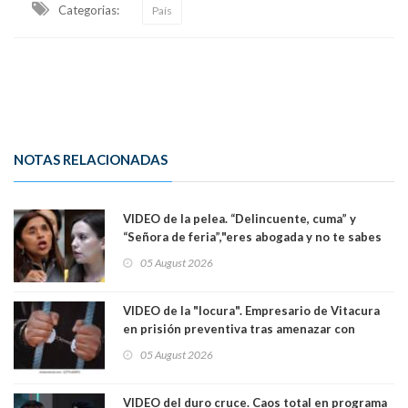
Categorias:
País
NOTAS RELACIONADAS
VIDEO de la pelea. “Delincuente, cuma” y
“Señora de feria”,"eres abogada y no te sabes
las leyes": el feo y duro fuego cruzado entre
05 August 2026
senadoras Camila Flores y Fabiola Campillai en
el Senado
VIDEO de la "locura". Empresario de Vitacura
en prisión preventiva tras amenazar con
pistola a siete niños que jugaban al "ring raja".
05 August 2026
Los persiguió en potente camioneta
VIDEO del duro cruce. Caos total en programa