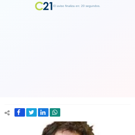
El aviso finaliza en: 19 segundos.
Finalizar Publicidad
Diputado RN explica porqué dio a
conocer la noticia falsa sobre “trampa
vietnamita” que habría herido a
carabineros y que era todo mentira
10 August 2020