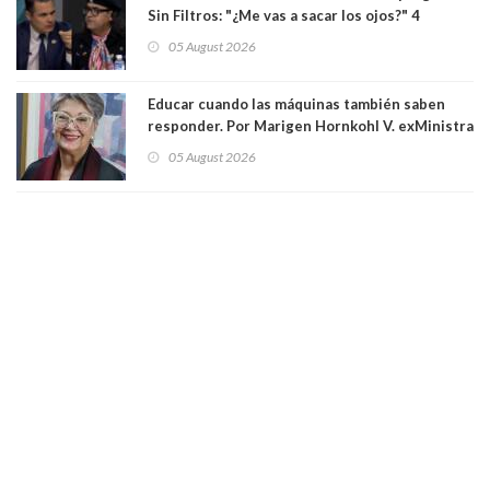
Sin Filtros: "¿Me vas a sacar los ojos?" 4
panelistas abandonan set por estar invitado
05 August 2026
excarabinero que dejó ciego a Gustavo Gatica:
Lo trataron de "carnicero Crespo"
Educar cuando las máquinas también saben
responder. Por Marigen Hornkohl V. exMinistra
05 August 2026