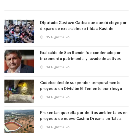
Diputado Gustavo Gatica que quedó ciego por
disparo de excarabinero tilda a Kast de
"activista de ultraderecha" tras celebrar
05 August 2026
absolución del exuniformado. Presidente DC
también criticó al mandatario
Exalcalde de San Ramón fue condenado por
incremento patrimonial y lavado de activos
04 August 2026
Codelco decide suspender temporalmente
proyecto en División El Teniente por riesgo
sísmico emergente:
04 August 2026
Presentan querella por delitos ambientales en
proyecto de nuevo Casino Dreams en Talca.
Está siendo construído sobre Humedal Urbano
04 August 2026
y en zona inundable