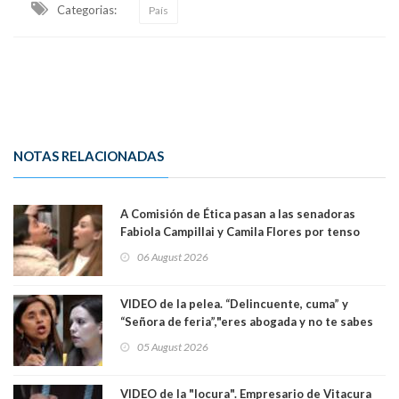
Categorias:
País
NOTAS RELACIONADAS
A Comisión de Ética pasan a las senadoras
Fabiola Campillai y Camila Flores por tenso
enfrentamiento entre ambas parlamentarias
06 August 2026
VIDEO de la pelea. “Delincuente, cuma” y
“Señora de feria”,"eres abogada y no te sabes
las leyes": el feo y duro fuego cruzado entre
05 August 2026
senadoras Camila Flores y Fabiola Campillai en
el Senado
VIDEO de la "locura". Empresario de Vitacura