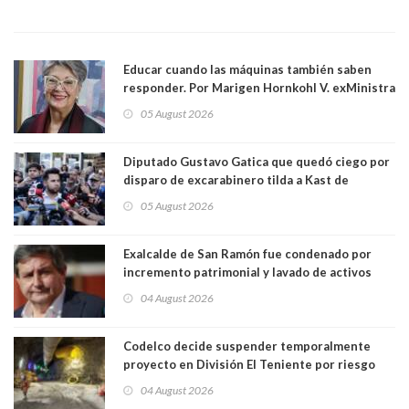
Educar cuando las máquinas también saben
responder. Por Marigen Hornkohl V. exMinistra
05 August 2026
Diputado Gustavo Gatica que quedó ciego por
disparo de excarabinero tilda a Kast de
"activista de ultraderecha" tras celebrar
05 August 2026
absolución del exuniformado. Presidente DC
también criticó al mandatario
Exalcalde de San Ramón fue condenado por
incremento patrimonial y lavado de activos
04 August 2026
Codelco decide suspender temporalmente
proyecto en División El Teniente por riesgo
sísmico emergente:
04 August 2026