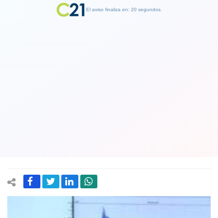
El aviso finaliza en: 19 segundos.
Finalizar Publicidad
Director de la Onemi descarta riesgo
de tsunami tras sismo en Coquimbo y
explica alerta de evacuación. Un
fallecido de un ataque al corazón
20 January 2019