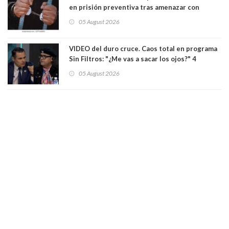
en prisión preventiva tras amenazar con
pistola a siete niños que jugaban al "ring raja".
05 August 2026
Los persiguió en potente camioneta
VIDEO del duro cruce. Caos total en programa
Sin Filtros: "¿Me vas a sacar los ojos?" 4
panelistas abandonan set por estar invitado
05 August 2026
excarabinero que dejó ciego a Gustavo Gatica:
Lo trataron de "carnicero Crespo"