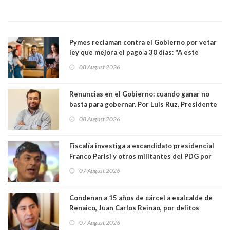
Pymes reclaman contra el Gobierno por vetar
ley que mejora el pago a 30 días: "A este
gobierno no le interesan las pequeñas y
08 August 2026
medianas empresas"
Renuncias en el Gobierno: cuando ganar no
basta para gobernar. Por Luis Ruz, Presidente
Centro Democracia y Comunidad (CDC)
08 August 2026
Fiscalía investiga a excandidato presidencial
Franco Parisi y otros militantes del PDG por
presunto lavado de activos y fraude
07 August 2026
Condenan a 15 años de cárcel a exalcalde de
Renaico, Juan Carlos Reinao, por delitos
sexuales y aborto
07 August 2026