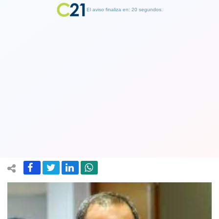
El aviso finaliza en: 19 segundos.
Finalizar Publicidad
Director de la PDI descarta que maras
estén en Chile y cifra en más de 54
detenidos del Tren de Aragua
19 June 2023