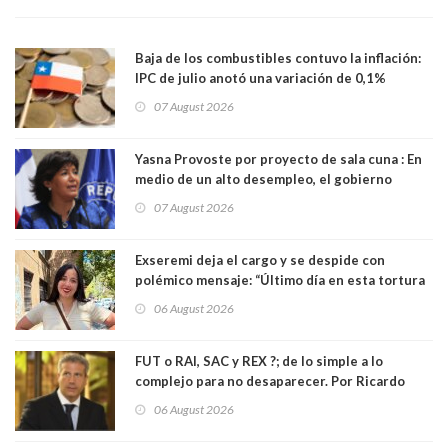
Baja de los combustibles contuvo la inflación:
IPC de julio anotó una variación de 0,1%
07 August 2026
Yasna Provoste por proyecto de sala cuna : En
medio de un alto desempleo, el gobierno
insiste en debilitar el Seguro de Cesantía
07 August 2026
Exseremi deja el cargo y se despide con
polémico mensaje: “Último día en esta tortura
llamada ser seremi de Kast”
06 August 2026
FUT o RAI, SAC y REX ?; de lo simple a lo
complejo para no desaparecer. Por Ricardo
Rincón. Abogado
06 August 2026