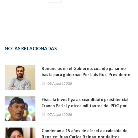
NOTAS RELACIONADAS
Renuncias en el Gobierno: cuando ganar no
basta para gobernar. Por Luis Ruz, Presidente
Centro Democracia y Comunidad (CDC)
08 August 2026
Fiscalía investiga a excandidato presidencial
Franco Parisi y otros militantes del PDG por
presunto lavado de activos y fraude
07 August 2026
Condenan a 15 años de cárcel a exalcalde de
Renaico, Juan Carlos Reinao, por delitos