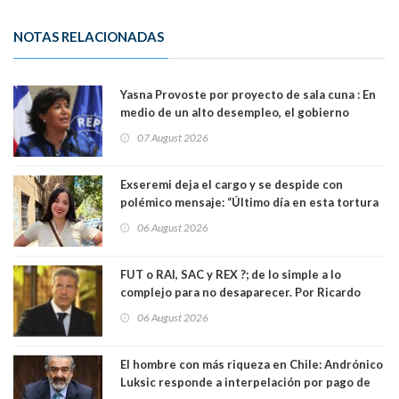
NOTAS RELACIONADAS
Yasna Provoste por proyecto de sala cuna : En
medio de un alto desempleo, el gobierno
insiste en debilitar el Seguro de Cesantía
07 August 2026
Exseremi deja el cargo y se despide con
polémico mensaje: “Último día en esta tortura
llamada ser seremi de Kast”
06 August 2026
FUT o RAI, SAC y REX ?; de lo simple a lo
complejo para no desaparecer. Por Ricardo
Rincón. Abogado
06 August 2026
El hombre con más riqueza en Chile: Andrónico
Luksic responde a interpelación por pago de