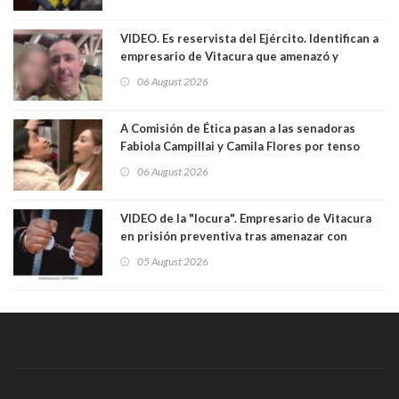
VIDEO. Es reservista del Ejército. Identifican a
empresario de Vitacura que amenazó y
secuestró por una hora a 7 niños que jugaban
06 August 2026
al "ring raja". Se trata de Andrés Arrieta y la
empresa donde era gerente lo suspendió
A Comisión de Ética pasan a las senadoras
Fabiola Campillai y Camila Flores por tenso
enfrentamiento entre ambas parlamentarias
06 August 2026
VIDEO de la "locura". Empresario de Vitacura
en prisión preventiva tras amenazar con
pistola a siete niños que jugaban al "ring raja".
05 August 2026
Los persiguió en potente camioneta