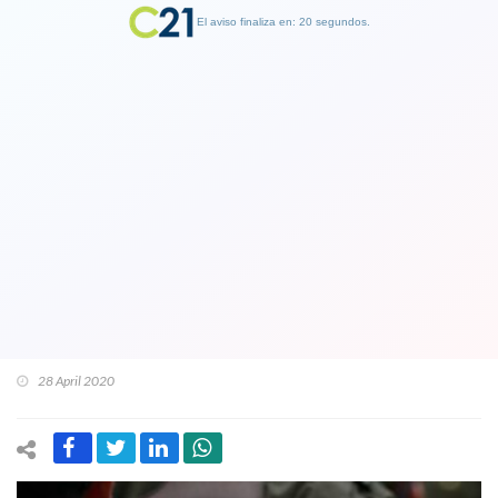
El aviso finaliza en: 19 segundos.
Finalizar Publicidad
Dispararon de auto en marcha:
Carabineros reconoce que dos
funcionarios son investigados por
disparos contra manifestantes que
dejaron 10 heridos en La Florida
28 April 2020