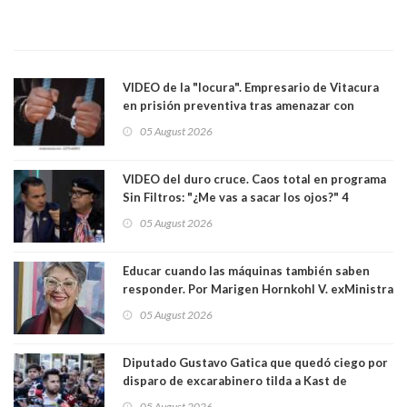
VIDEO de la "locura". Empresario de Vitacura
en prisión preventiva tras amenazar con
pistola a siete niños que jugaban al "ring raja".
05 August 2026
Los persiguió en potente camioneta
VIDEO del duro cruce. Caos total en programa
Sin Filtros: "¿Me vas a sacar los ojos?" 4
panelistas abandonan set por estar invitado
05 August 2026
excarabinero que dejó ciego a Gustavo Gatica:
Lo trataron de "carnicero Crespo"
Educar cuando las máquinas también saben
responder. Por Marigen Hornkohl V. exMinistra
05 August 2026
Diputado Gustavo Gatica que quedó ciego por
disparo de excarabinero tilda a Kast de
"activista de ultraderecha" tras celebrar
05 August 2026