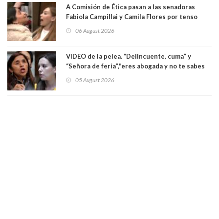
A Comisión de Ética pasan a las senadoras
Fabiola Campillai y Camila Flores por tenso
enfrentamiento entre ambas parlamentarias
06 August 2026
VIDEO de la pelea. “Delincuente, cuma” y
“Señora de feria”,"eres abogada y no te sabes
las leyes": el feo y duro fuego cruzado entre
05 August 2026
senadoras Camila Flores y Fabiola Campillai en
el Senado