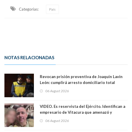
Categorias:
País
NOTAS RELACIONADAS
Revocan prisión preventiva de Joaquín Lavín
León: cumplirá arresto domiciliario total
06 August 2026
VIDEO. Es reservista del Ejército. Identifican a
empresario de Vitacura que amenazó y
secuestró por una hora a 7 niños que jugaban
06 August 2026
al "ring raja". Se trata de Andrés Arrieta y la
empresa donde era gerente lo suspendió