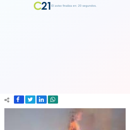
El aviso finaliza en: 19 segundos.
Finalizar Publicidad
Dos iglesias son quemadas y
vandalizadas por delincuentes
violentistas en el centro de Santiago
19 October 2020