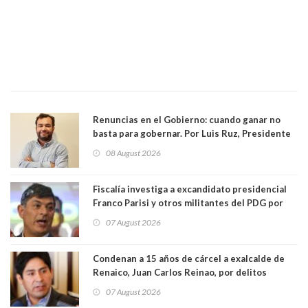
Renuncias en el Gobierno: cuando ganar no
basta para gobernar. Por Luis Ruz, Presidente
Centro Democracia y Comunidad (CDC)
08 August 2026
Fiscalía investiga a excandidato presidencial
Franco Parisi y otros militantes del PDG por
presunto lavado de activos y fraude
07 August 2026
Condenan a 15 años de cárcel a exalcalde de
Renaico, Juan Carlos Reinao, por delitos
sexuales y aborto
07 August 2026