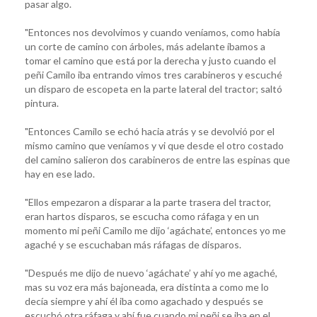
pasar algo.
"Entonces nos devolvimos y cuando veníamos, como había
un corte de camino con árboles, más adelante íbamos a
tomar el camino que está por la derecha y justo cuando el
peñi Camilo iba entrando vimos tres carabineros y escuché
un disparo de escopeta en la parte lateral del tractor; saltó
pintura.
"Entonces Camilo se echó hacia atrás y se devolvió por el
mismo camino que veníamos y vi que desde el otro costado
del camino salieron dos carabineros de entre las espinas que
hay en ese lado.
"Ellos empezaron a disparar a la parte trasera del tractor,
eran hartos disparos, se escucha como ráfaga y en un
momento mi peñi Camilo me dijo ‘agáchate’, entonces yo me
agaché y se escuchaban más ráfagas de disparos.
"Después me dijo de nuevo ‘agáchate’ y ahí yo me agaché,
mas su voz era más bajoneada, era distinta a como me lo
decía siempre y ahí él iba como agachado y después se
escuchó otra ráfaga y ahí fue cuando mi peñi se iba en el