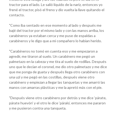
tractor para el lado. Le salió líquido de la nariz, entonces yo
frené el tractor, pisó el freno y dio vuelta la llave quitando el
contacto.
"Como iba sentado en ese momento al lado y después me
bajé del tractor por el mismo lado y con las manos arriba, los
carabineros ya estaban cerca y me puse de espaldas a
carabineros y le digo que a mi compañero lo habían herido.
"Carabineros no tomó en cuenta eso y me empezaron a
agredir, me tiraron al suelo. Un carabinero me pegó un
palmetazo en la cabeza y me tira al suelo de rodillas. Después
uno que le decían el coronel, me dio otro palmetazo y me dice
que me ponga de guata y después llega otro carabinero con
una uzi y me pegó en las costillas, después viene otro
carabinero y empiezan a llegar las tanquetas y me amarró las
manos con amarras plásticas y me la apretó más con el pie.
"Después viene otro carabinero por detrás y me dice ‘párate,
párate huevón’ y el otro le dice ‘páralo’, entonces me pararon
y me pusieron contra una tanqueta.