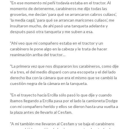
"En ese momento mi peñi todavía estaba en el tractor. Al
momento de detenerme, carabineros me dijo todas las
groserías, me decían ‘para qué se arrancaron cabros culiaos’,
‘la media cagá’, ‘para qué se arrancan maricones culiaos’, me
insultaron mucho, de ahí pasó una tanqueta adelante y
después pasó otra tanqueta y me suben a esa.
"Ahí veo que mi compañero estaba en el tractor y un
carabinero le pone algo en la cabeza y le trata de hacer
reanimación arriba del tractor…
"La primera vez que nos dispararon los carabineros, como dije
vi a tres, el del medio disparó con una escopeta y el del lado
derecho iba con la cámara que era el mismo que se cambió la
cuestión negra de la cámara en la tanqueta.
"En el trayecto hacia Ercilla sólo pasó lo que dije y cuando
íbamos llegando a Ercilla pasa por el lado la camioneta Dodge
con mi compañero herido y ellos se dieron hasta una vuelta a
la plaza antes de llevarlo al Cesfam.
"A mí también me llevaron al Cesfam y se baja el carabinero