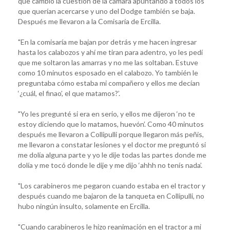
que cambió la cuestión de la cámara apuntando a todos los
que querían acercarse y uno del Dodge también se baja.
Después me llevaron a la Comisaría de Ercilla.
"En la comisaría me bajan por detrás y me hacen ingresar
hasta los calabozos y ahí me tiran para adentro, yo les pedí
que me soltaron las amarras y no me las soltaban. Estuve
como 10 minutos esposado en el calabozo. Yo también le
preguntaba cómo estaba mi compañero y ellos me decían
‘¿cuál, el finao’, el que matamos?’.
"Yo les pregunté si era en serio, y ellos me dijeron ‘no te
estoy diciendo que lo matamos, huevón’. Como 40 minutos
después me llevaron a Collipulli porque llegaron más peñis,
me llevaron a constatar lesiones y el doctor me preguntó si
me dolía alguna parte y yo le dije todas las partes donde me
dolía y me tocó donde le dije y me dijo ‘ahhh no tenís nada’.
"Los carabineros me pegaron cuando estaba en el tractor y
después cuando me bajaron de la tanqueta en Collipulli, no
hubo ningún insulto, solamente en Ercilla.
"Cuando carabineros le hizo reanimación en el tractor a mi