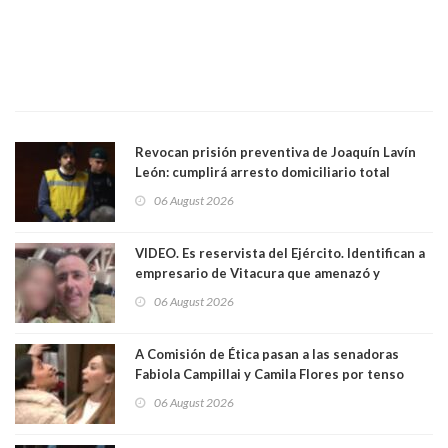
Revocan prisión preventiva de Joaquín Lavín
León: cumplirá arresto domiciliario total
06 August 2026
VIDEO. Es reservista del Ejército. Identifican a
empresario de Vitacura que amenazó y
secuestró por una hora a 7 niños que jugaban
06 August 2026
al "ring raja". Se trata de Andrés Arrieta y la
empresa donde era gerente lo suspendió
A Comisión de Ética pasan a las senadoras
Fabiola Campillai y Camila Flores por tenso
enfrentamiento entre ambas parlamentarias
06 August 2026