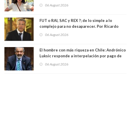
llamada ser seremi de Kast”
06 August 2026
FUT o RAI, SAC y REX ?; de lo simple a lo
complejo para no desaparecer. Por Ricardo
Rincón. Abogado
06 August 2026
El hombre con más riqueza en Chile: Andrónico
Luksic responde a interpelación por pago de
contribuciones: “Voy a seguir pagando hasta el
06 August 2026
día que me muera”