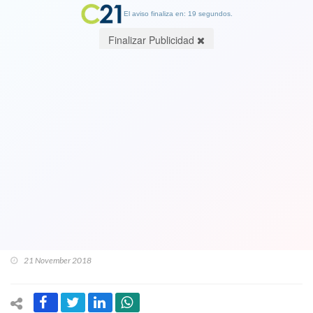
El aviso finaliza en: 19 segundos.
Finalizar Publicidad
Dramático relato del menor que
acompañaba a Camilo Catrillanca al
momento de su asesinato. "‘¿cuál, el
finao’, el que matamos?’" le
respondieron los carabineros
burlándose
21 November 2018