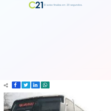
El aviso finaliza en: 19 segundos.
Finalizar Publicidad
Dueños de buses reclaman: nos hacen
competir con aviones y ahora con
trenes, afirman
06 June 2019