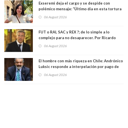
Exseremi deja el cargo y se despide con
polémico mensaje: “Último día en esta tortura
llamada ser seremi de Kast”
06 August 2026
FUT o RAI, SAC y REX ?; de lo simple a lo
complejo para no desaparecer. Por Ricardo
Rincón. Abogado
06 August 2026
El hombre con más riqueza en Chile: Andrónico
Luksic responde a interpelación por pago de
contribuciones: “Voy a seguir pagando hasta el
06 August 2026
día que me muera”