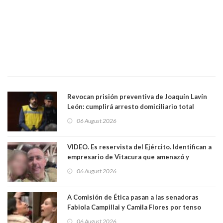
Revocan prisión preventiva de Joaquín Lavín
León: cumplirá arresto domiciliario total
06 August 2026
VIDEO. Es reservista del Ejército. Identifican a
empresario de Vitacura que amenazó y
secuestró por una hora a 7 niños que jugaban
06 August 2026
al "ring raja". Se trata de Andrés Arrieta y la
empresa donde era gerente lo suspendió
A Comisión de Ética pasan a las senadoras
Fabiola Campillai y Camila Flores por tenso
enfrentamiento entre ambas parlamentarias
06 August 2026