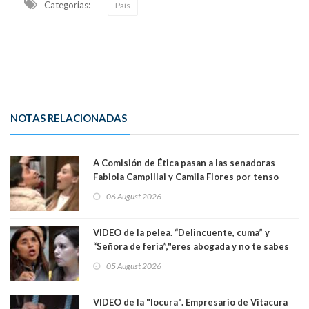
Categorias:
País
NOTAS RELACIONADAS
A Comisión de Ética pasan a las senadoras
Fabiola Campillai y Camila Flores por tenso
enfrentamiento entre ambas parlamentarias
06 August 2026
VIDEO de la pelea. “Delincuente, cuma” y
“Señora de feria”,"eres abogada y no te sabes
las leyes": el feo y duro fuego cruzado entre
05 August 2026
senadoras Camila Flores y Fabiola Campillai en
el Senado
VIDEO de la "locura". Empresario de Vitacura