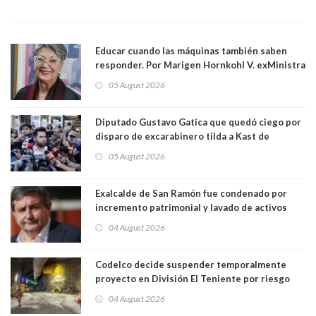
Educar cuando las máquinas también saben
responder. Por Marigen Hornkohl V. exMinistra
05 August 2026
Diputado Gustavo Gatica que quedó ciego por
disparo de excarabinero tilda a Kast de
"activista de ultraderecha" tras celebrar
05 August 2026
absolución del exuniformado. Presidente DC
también criticó al mandatario
Exalcalde de San Ramón fue condenado por
incremento patrimonial y lavado de activos
04 August 2026
Codelco decide suspender temporalmente
proyecto en División El Teniente por riesgo
sísmico emergente:
04 August 2026