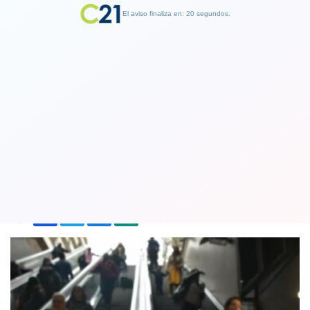
El aviso finaliza en: 19 segundos.
Finalizar Publicidad
¡El colmo! Todas las isapres subirían
los precios sus planes de salud
26 February 2024