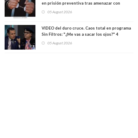
en prisión preventiva tras amenazar con
pistola a siete niños que jugaban al "ring raja".
05 August 2026
Los persiguió en potente camioneta
VIDEO del duro cruce. Caos total en programa
Sin Filtros: "¿Me vas a sacar los ojos?" 4
panelistas abandonan set por estar invitado
05 August 2026
excarabinero que dejó ciego a Gustavo Gatica:
Lo trataron de "carnicero Crespo"