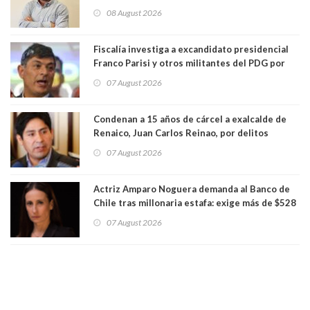
Centro Democracia y Comunidad (CDC)
08 August 2026
Fiscalía investiga a excandidato presidencial
Franco Parisi y otros militantes del PDG por
presunto lavado de activos y fraude
07 August 2026
Condenan a 15 años de cárcel a exalcalde de
Renaico, Juan Carlos Reinao, por delitos
sexuales y aborto
07 August 2026
Actriz Amparo Noguera demanda al Banco de
Chile tras millonaria estafa: exige más de $528
millones
07 August 2026