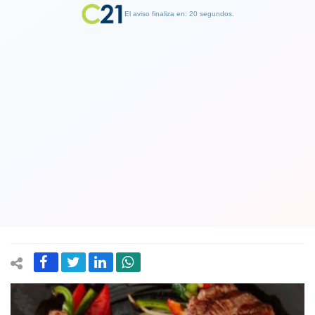
El aviso finaliza en: 19 segundos.
Finalizar Publicidad
El IPC de septiembre tuvo un alza de
0,6%: Hubo una fuerte alza en el
precio de los alimentos en carne de
vacuno y carne de cerdo
08 October 2020