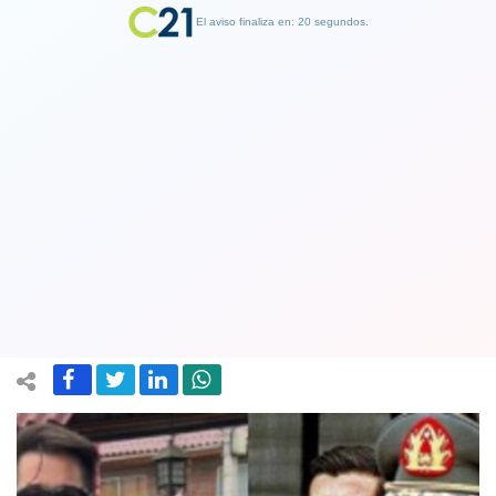
El aviso finaliza en: 19 segundos.
Finalizar Publicidad
El que se disfraza de "Pinochet" con
su capa. Diputado Javier Olivares es
agredido en celebración deportiva
10 May 2026