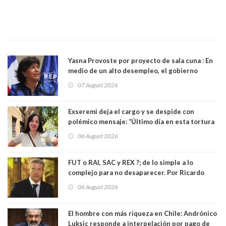
Yasna Provoste por proyecto de sala cuna : En
medio de un alto desempleo, el gobierno
insiste en debilitar el Seguro de Cesantía
07 August 2026
Exseremi deja el cargo y se despide con
polémico mensaje: “Último día en esta tortura
llamada ser seremi de Kast”
06 August 2026
FUT o RAI, SAC y REX ?; de lo simple a lo
complejo para no desaparecer. Por Ricardo
Rincón. Abogado
06 August 2026
El hombre con más riqueza en Chile: Andrónico
Luksic responde a interpelación por pago de