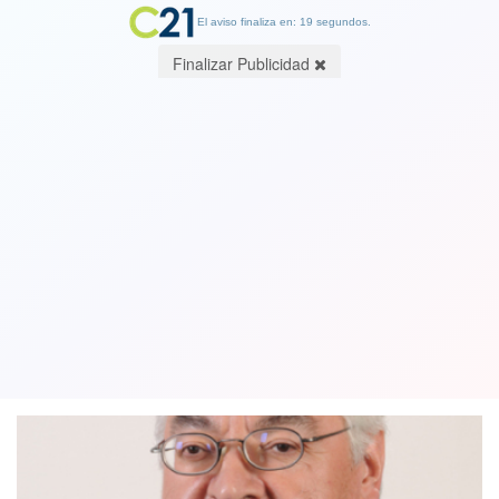
El aviso finaliza en: 19 segundos.
Finalizar Publicidad
El suicidio de la Iglesia. Por Rodrigo
Larraín Sociólogo y académico de la
U.Central
27 February 2020