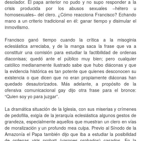
desolador. El papa anterior no pudo y no supo responder a la
crisis producida por los abusos sexuales –hétero u
homosexuales– del clero. ¿Cómo reacciona Francisco? Echando
mano a un criterio tradicional en él: ganar tiempo y disimular el
inmovilismo.
Francisco ganó tiempo cuando la crítica a la misoginia
eclesiástica arreciaba, y de la manga saca la frase que va a
constituir una comisión para estudiar la factibilidad de ordenas
diaconisas; quedó ante el público muy bien; pero cualquier
católico medianamente ilustrado sabe que hubo diáconas y que
la evidencia histórica es tan potente que quienes desconocen su
existencia o que dicen que no eran propiamente diáconas han
quedado desautorizados. Más adelante, a propósito de la
ofensiva comunicacional gay dijo otra frase para el bronce:
“Quien soy yo para juzgar”.
La dramática situación de la Iglesia, con sus miserias y crímenes
de pedofilia, exigía de la jerarquía eclesiástica algunos gestos de
grandeza, especialmente aquellos que muestran un clero en vías
de moralización y un profundo mea culpa. Previo al Sínodo de la
Amazonía el Papa también dijo que iba a estudiar la posibilidad
de ordenas viris probati (varones probados) casados. En la