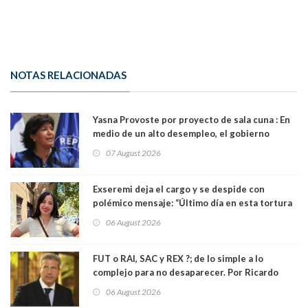
NOTAS RELACIONADAS
Yasna Provoste por proyecto de sala cuna : En
medio de un alto desempleo, el gobierno
insiste en debilitar el Seguro de Cesantía
07 August 2026
Exseremi deja el cargo y se despide con
polémico mensaje: “Último día en esta tortura
llamada ser seremi de Kast”
06 August 2026
FUT o RAI, SAC y REX ?; de lo simple a lo
complejo para no desaparecer. Por Ricardo
Rincón. Abogado
06 August 2026