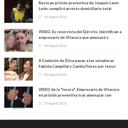
Revocan prisión preventiva de Joaquín Lavín
León: cumplirá arresto domiciliario total
06 August 2026
VIDEO. Es reservista del Ejército. Identifican a
empresario de Vitacura que amenazó y
secuestró por una hora a 7 niños que jugaban
06 August 2026
al "ring raja". Se trata de Andrés Arrieta y la
empresa donde era gerente lo suspendió
A Comisión de Ética pasan a las senadoras
Fabiola Campillai y Camila Flores por tenso
enfrentamiento entre ambas parlamentarias
06 August 2026
VIDEO de la "locura". Empresario de Vitacura
en prisión preventiva tras amenazar con
pistola a siete niños que jugaban al "ring raja".
05 August 2026
Los persiguió en potente camioneta