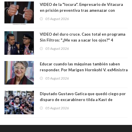
VIDEO de la "locura". Empresario de Vitacura
en prisión preventiva tras amenazar con
pistola a siete niños que jugaban al "ring raja".
05 August 2026
Los persiguió en potente camioneta
VIDEO del duro cruce. Caos total en programa
Sin Filtros: "¿Me vas a sacar los ojos?" 4
panelistas abandonan set por estar invitado
05 August 2026
excarabinero que dejó ciego a Gustavo Gatica:
Lo trataron de "carnicero Crespo"
Educar cuando las máquinas también saben
responder. Por Marigen Hornkohl V. exMinistra
05 August 2026
Diputado Gustavo Gatica que quedó ciego por
disparo de excarabinero tilda a Kast de
"activista de ultraderecha" tras celebrar
05 August 2026
absolución del exuniformado. Presidente DC
también criticó al mandatario