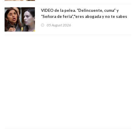
VIDEO de la pelea. “Delincuente, cuma” y
“Señora de feria”,"eres abogada y no te sabes
las leyes": el feo y duro fuego cruzado entre
05 August 2026
senadoras Camila Flores y Fabiola Campillai en
el Senado