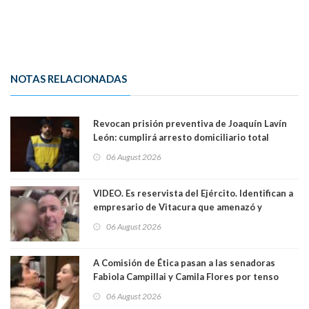
NOTAS RELACIONADAS
Revocan prisión preventiva de Joaquín Lavín
León: cumplirá arresto domiciliario total
06 August 2026
VIDEO. Es reservista del Ejército. Identifican a
empresario de Vitacura que amenazó y
secuestró por una hora a 7 niños que jugaban
06 August 2026
al "ring raja". Se trata de Andrés Arrieta y la
empresa donde era gerente lo suspendió
A Comisión de Ética pasan a las senadoras
Fabiola Campillai y Camila Flores por tenso
enfrentamiento entre ambas parlamentarias
06 August 2026