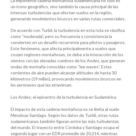
La imponente cadena montañosa sudamericana no solo es
un ícono geográfico, sino también la causa principal de las
intensas turbulencias que afectan vuelos en la región,
generando movimientos bruscos en varias rutas comerciales.
De acuerdo con Turbli, la turbulencia en esta ruta se clasifica
como “moderada”, pero su frecuencia y consistencia la
convierten en un desafío recurrente para pilotos y pasajeros.
Este fenómeno, que afecta principalmente a vuelos que
cruzan regiones montañosas, se debe a la interacción de los
vientos con las elevadas cumbres de los Andes, que generan
ondas de montaña conocidas como “lee waves”. Estas
corrientes de aire pueden alcanzar altitudes de hasta 30
kilómetros (19 millas), provocando movimientos bruscos en
las aeronaves que las atraviesan.
Los Andes: el epicentro de la turbulencia en Sudamérica
El impacto de esta cadena montañosa no se limita al vuelo
Mendoza-Santiago. Según los datos de Turbli, otras rutas
sudamericanas también figuran entre las más turbulentas
del mundo. El trayecto entre Córdoba y Santiago ocupa el
segundo lugar con un EDR promedio de 20,214, mientras