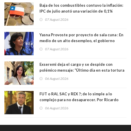
Baja de los combustibles contuvo la inflación:
IPC de julio anotó una variación de 0,1%
07 August 2026
Yasna Provoste por proyecto de sala cuna : En
medio de un alto desempleo, el gobierno
insiste en debilitar el Seguro de Cesantía
07 August 2026
Exseremi deja el cargo y se despide con
polémico mensaje: “Último día en esta tortura
llamada ser seremi de Kast”
06 August 2026
FUT o RAI, SAC y REX ?; de lo simple a lo
complejo para no desaparecer. Por Ricardo
Rincón. Abogado
06 August 2026