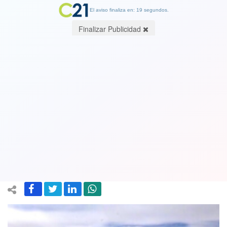
El aviso finaliza en: 19 segundos.
Finalizar Publicidad
El vuelo más turbulento del mundo
está en Sudamérica y dura menos de
una hora: Es Santiago a Mendoza,
Argentina
17 February 2025