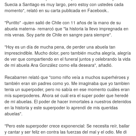
Suecia a Santiago es muy largo, pero estoy con ustedes cada
momento", relató en su carta publicada en Facebook..
"Puntito" -quien salió de Chile con 11 años de la mano de su
abuela materna- remarcó que "la historia la llevo impregnada en
mis venas. Soy parte de Chile en sangre para siempre".
"Hoy es un día de mucha pena, de perder una abuela tan
imprescindible. Mucho dolor, pero también mucha alegría, alegría
de ver que compartiendo en el funeral juntos y celebrando la vida
de mi abuela Ana González como ella deseara", añadió.
Recabarren relató que "como niño veía a muchos superhéroes y
también eran sin padres como yo. Me imaginaba que yo tambien
tenia un superpoder, pero no sabía en ese momento cuáles eran
mís superpoderes. Ahora sé cuál era el super poder que heredé
de mi abuelas. El poder de hacer inmortales a nuestros detenidos
en la historia y este superpoder lo aprendí de mis queridas
abuelas".
"Pero este superpoder crece exponencial: Se necesita reír, bailar
y cantar y ser feliz en contra las fuerzas del mal y el odio. Me di