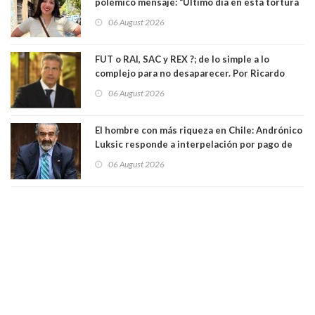
polémico mensaje: “Último día en esta tortura
llamada ser seremi de Kast”
06 August 2026
FUT o RAI, SAC y REX ?; de lo simple a lo
complejo para no desaparecer. Por Ricardo
Rincón. Abogado
06 August 2026
El hombre con más riqueza en Chile: Andrónico
Luksic responde a interpelación por pago de
contribuciones: “Voy a seguir pagando hasta el
06 August 2026
día que me muera”