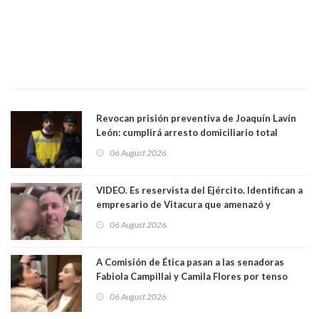
Revocan prisión preventiva de Joaquín Lavín
León: cumplirá arresto domiciliario total
06 August 2026
VIDEO. Es reservista del Ejército. Identifican a
empresario de Vitacura que amenazó y
secuestró por una hora a 7 niños que jugaban
06 August 2026
al "ring raja". Se trata de Andrés Arrieta y la
empresa donde era gerente lo suspendió
A Comisión de Ética pasan a las senadoras
Fabiola Campillai y Camila Flores por tenso
enfrentamiento entre ambas parlamentarias
06 August 2026