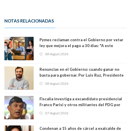
NOTAS RELACIONADAS
Pymes reclaman contra el Gobierno por vetar
ley que mejora el pago a 30 días: "A este
gobierno no le interesan las pequeñas y
08 August 2026
medianas empresas"
Renuncias en el Gobierno: cuando ganar no
basta para gobernar. Por Luis Ruz, Presidente
Centro Democracia y Comunidad (CDC)
08 August 2026
Fiscalía investiga a excandidato presidencial
Franco Parisi y otros militantes del PDG por
presunto lavado de activos y fraude
07 August 2026
Condenan a 15 años de cárcel a exalcalde de