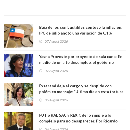
Baja de los combustibles contuvo la inflación:
IPC de julio anotó una variación de 0,1%
07 August 2026
Yasna Provoste por proyecto de sala cuna : En
medio de un alto desempleo, el gobierno
insiste en debilitar el Seguro de Cesantía
07 August 2026
Exseremi deja el cargo y se despide con
polémico mensaje: “Último día en esta tortura
llamada ser seremi de Kast”
06 August 2026
FUT o RAI, SAC y REX ?; de lo simple a lo
complejo para no desaparecer. Por Ricardo
Rincón. Abogado
06 August 2026