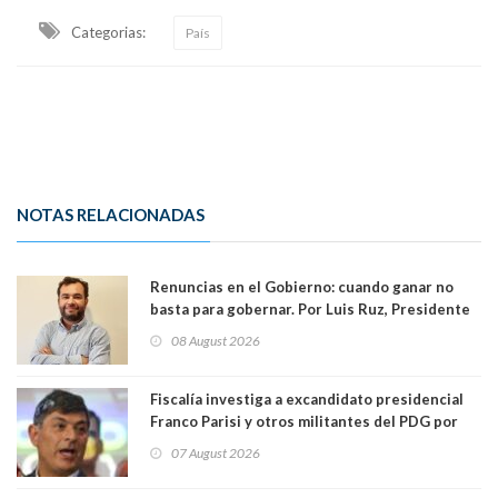
Categorias:
País
NOTAS RELACIONADAS
Renuncias en el Gobierno: cuando ganar no
basta para gobernar. Por Luis Ruz, Presidente
Centro Democracia y Comunidad (CDC)
08 August 2026
Fiscalía investiga a excandidato presidencial
Franco Parisi y otros militantes del PDG por
presunto lavado de activos y fraude
07 August 2026