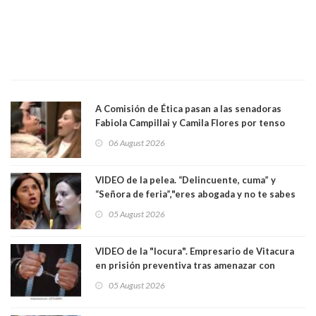
A Comisión de Ética pasan a las senadoras
Fabiola Campillai y Camila Flores por tenso
enfrentamiento entre ambas parlamentarias
06 August 2026
VIDEO de la pelea. “Delincuente, cuma” y
“Señora de feria”,"eres abogada y no te sabes
las leyes": el feo y duro fuego cruzado entre
05 August 2026
senadoras Camila Flores y Fabiola Campillai en
el Senado
VIDEO de la "locura". Empresario de Vitacura
en prisión preventiva tras amenazar con
pistola a siete niños que jugaban al "ring raja".
05 August 2026
Los persiguió en potente camioneta