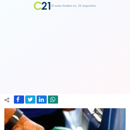
El aviso finaliza en: 19 segundos.
Finalizar Publicidad
ENAP anticipa alza en el precio de
todos los combustibles a partir de
este jueves
14 January 2021