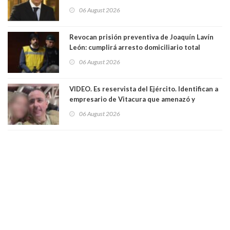
Rincón. Abogado
06 August 2026
Revocan prisión preventiva de Joaquín Lavín
León: cumplirá arresto domiciliario total
06 August 2026
VIDEO. Es reservista del Ejército. Identifican a
empresario de Vitacura que amenazó y
secuestró por una hora a 7 niños que jugaban
06 August 2026
al "ring raja". Se trata de Andrés Arrieta y la
empresa donde era gerente lo suspendió