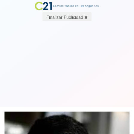
El aviso finaliza en: 19 segundos.
Finalizar Publicidad
Ex fiscal Gajardo en picada contra
Abbott: Dar mensajes a fiscales “es
una pérdida de tiempo”
25 April 2018