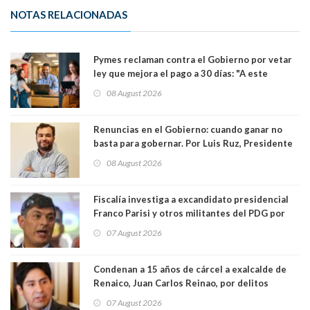
NOTAS RELACIONADAS
Pymes reclaman contra el Gobierno por vetar
ley que mejora el pago a 30 días: "A este
gobierno no le interesan las pequeñas y
08 August 2026
medianas empresas"
Renuncias en el Gobierno: cuando ganar no
basta para gobernar. Por Luis Ruz, Presidente
Centro Democracia y Comunidad (CDC)
08 August 2026
Fiscalía investiga a excandidato presidencial
Franco Parisi y otros militantes del PDG por
presunto lavado de activos y fraude
07 August 2026
Condenan a 15 años de cárcel a exalcalde de
Renaico, Juan Carlos Reinao, por delitos
sexuales y aborto
07 August 2026