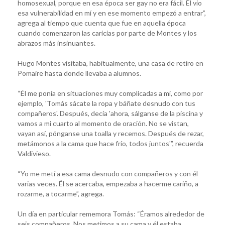
homosexual, porque en esa época ser gay no era fácil. Él vio
esa vulnerabilidad en mí y en ese momento empezó a entrar”,
agrega al tiempo que cuenta que fue en aquella época
cuando comenzaron las caricias por parte de Montes y los
abrazos más insinuantes.
Hugo Montes visitaba, habitualmente, una casa de retiro en
Pomaire hasta donde llevaba a alumnos.
“Él me ponía en situaciones muy complicadas a mí, como por
ejemplo, 'Tomás sácate la ropa y báñate desnudo con tus
compañeros'. Después, decía 'ahora, sálganse de la piscina y
vamos a mi cuarto al momento de oración. No se vistan,
vayan así, pónganse una toalla y recemos. Después de rezar,
metámonos a la cama que hace frío, todos juntos'”, recuerda
Valdivieso.
“Yo me metí a esa cama desnudo con compañeros y con él
varias veces. Él se acercaba, empezaba a hacerme cariño, a
rozarme, a tocarme”, agrega.
Un día en particular rememora Tomás: “Éramos alrededor de
seis compañeros. Nos metimos a su cama y él estaba