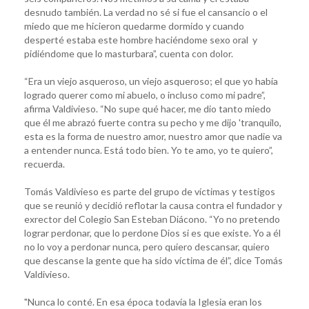
desnudo también. La verdad no sé si fue el cansancio o el
miedo que me hicieron quedarme dormido y cuando
desperté estaba este hombre haciéndome sexo oral y
pidiéndome que lo masturbara”, cuenta con dolor.
“Era un viejo asqueroso, un viejo asqueroso; el que yo había
logrado querer como mi abuelo, o incluso como mi padre”,
afirma Valdivieso. “No supe qué hacer, me dio tanto miedo
que él me abrazó fuerte contra su pecho y me dijo 'tranquilo,
esta es la forma de nuestro amor, nuestro amor que nadie va
a entender nunca. Está todo bien. Yo te amo, yo te quiero”,
recuerda.
Tomás Valdivieso es parte del grupo de víctimas y testigos
que se reunió y decidió reflotar la causa contra el fundador y
exrector del Colegio San Esteban Diácono. “Yo no pretendo
lograr perdonar, que lo perdone Dios si es que existe. Yo a él
no lo voy a perdonar nunca, pero quiero descansar, quiero
que descanse la gente que ha sido víctima de él”, dice Tomás
Valdivieso.
"Nunca lo conté. En esa época todavía la Iglesia eran los