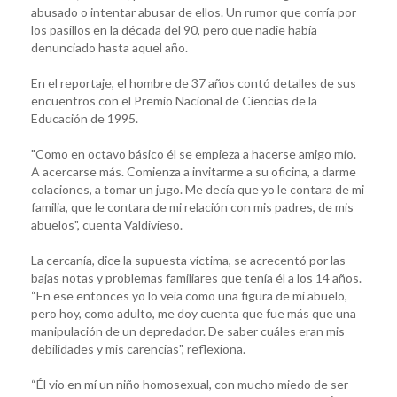
abusado o intentar abusar de ellos. Un rumor que corría por
los pasillos en la década del 90, pero que nadie había
denunciado hasta aquel año.
En el reportaje, el hombre de 37 años contó detalles de sus
encuentros con el Premio Nacional de Ciencias de la
Educación de 1995.
"Como en octavo básico él se empieza a hacerse amigo mío.
A acercarse más. Comienza a invitarme a su oficina, a darme
colaciones, a tomar un jugo. Me decía que yo le contara de mi
familia, que le contara de mi relación con mis padres, de mis
abuelos", cuenta Valdivieso.
La cercanía, dice la supuesta víctima, se acrecentó por las
bajas notas y problemas familiares que tenía él a los 14 años.
“En ese entonces yo lo veía como una figura de mi abuelo,
pero hoy, como adulto, me doy cuenta que fue más que una
manipulación de un depredador. De saber cuáles eran mis
debilidades y mis carencias", reflexiona.
“Él vio en mí un niño homosexual, con mucho miedo de ser