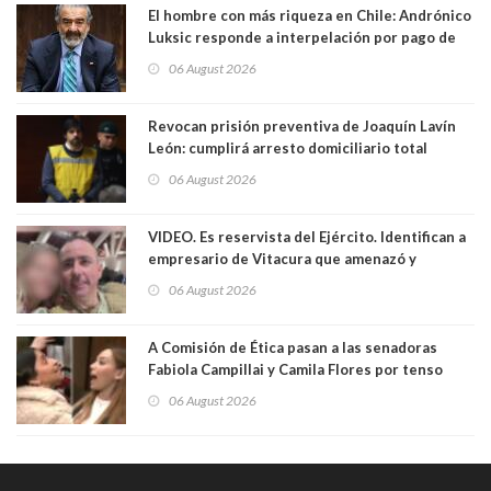
El hombre con más riqueza en Chile: Andrónico
Luksic responde a interpelación por pago de
contribuciones: “Voy a seguir pagando hasta el
06 August 2026
día que me muera”
Revocan prisión preventiva de Joaquín Lavín
León: cumplirá arresto domiciliario total
06 August 2026
VIDEO. Es reservista del Ejército. Identifican a
empresario de Vitacura que amenazó y
secuestró por una hora a 7 niños que jugaban
06 August 2026
al "ring raja". Se trata de Andrés Arrieta y la
empresa donde era gerente lo suspendió
A Comisión de Ética pasan a las senadoras
Fabiola Campillai y Camila Flores por tenso
enfrentamiento entre ambas parlamentarias
06 August 2026