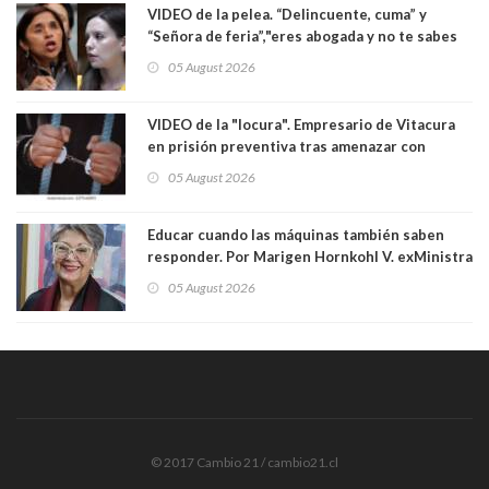
VIDEO de la pelea. “Delincuente, cuma” y
“Señora de feria”,"eres abogada y no te sabes
las leyes": el feo y duro fuego cruzado entre
05 August 2026
senadoras Camila Flores y Fabiola Campillai en
el Senado
VIDEO de la "locura". Empresario de Vitacura
en prisión preventiva tras amenazar con
pistola a siete niños que jugaban al "ring raja".
05 August 2026
Los persiguió en potente camioneta
Educar cuando las máquinas también saben
responder. Por Marigen Hornkohl V. exMinistra
05 August 2026
© 2017 Cambio 21 / cambio21.cl