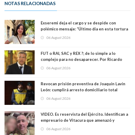
NOTAS RELACIONADAS
Exseremi deja el cargo y se despide con
polémico mensaje: “Último día en esta tortura
llamada ser seremi de Kast”
06 August 2026
FUT o RAI, SAC y REX ?; de lo simple a lo
complejo para no desaparecer. Por Ricardo
Rincón. Abogado
06 August 2026
Revocan prisión preventiva de Joaquín Lavín
León: cumplirá arresto domiciliario total
06 August 2026
VIDEO. Es reservista del Ejército. Identifican a
empresario de Vitacura que amenazó y
secuestró por una hora a 7 niños que jugaban
06 August 2026
al "ring raja". Se trata de Andrés Arrieta y la