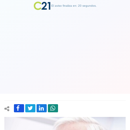
El aviso finaliza en: 19 segundos.
Finalizar Publicidad
Fallece a los 80 años el expresidente
de la SNA y la CPC Ricardo Ariztía.
También fue director de Indap en el
primer gobierno de Piñera
23 January 2025