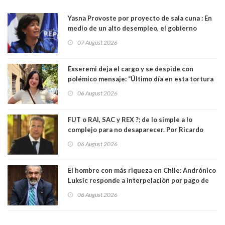
Yasna Provoste por proyecto de sala cuna : En
medio de un alto desempleo, el gobierno
insiste en debilitar el Seguro de Cesantía
07 August 2026
Exseremi deja el cargo y se despide con
polémico mensaje: “Último día en esta tortura
llamada ser seremi de Kast”
06 August 2026
FUT o RAI, SAC y REX ?; de lo simple a lo
complejo para no desaparecer. Por Ricardo
Rincón. Abogado
06 August 2026
El hombre con más riqueza en Chile: Andrónico
Luksic responde a interpelación por pago de
contribuciones: “Voy a seguir pagando hasta el
06 August 2026
día que me muera”